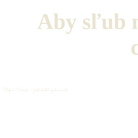
Aby sľub m
Štefan Turčák – zakladateľ spoločnosti