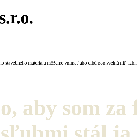
.r.o.
dného stavebného materiálu môžeme vnímať ako dlhú pomyselnú niť tiahn
o, aby som za 
sľubmi stál ja.