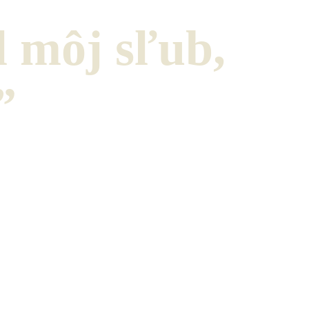
l môj sľub,
”