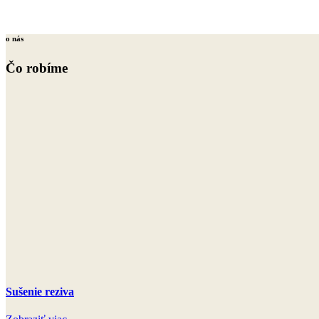
o nás
Čo robíme
Sušenie reziva