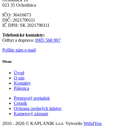
023 35 Ochodnica
IČO: 36416673
DIČ: 2021790111
IČ DPH: SK 2021790111
Telefonické kontakty:
Odbyt a doprava:
0905 568 997
Pošlite nám e-mail
Menu
Úvod
O nás
Kontakty
Pálenica
Prepravný poriadok
Cenník
Ochrana osobných údajov
Kamerový záznam
2010 - 2026 © KAPLANIK s.r.o. Vytvorilo
Web4You