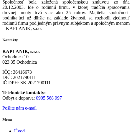
Spoločnosť bola založená spoločenskou zmluvou zo dňa
20.12.2003. Ide o rodinnú firmu, v ktorej tradícia spracovania
drevnej hmoty trvá viac ako 25 rokov. Majitelia spoločnosti
podnikajúci už dlhšie na základe živností, sa rozhodli zjednotiť
rodinnú firmu pod jedným právnym subjektom a spoločným menom
– KAPLANIK, s.r.o.
Kontakty
KAPLANIK, s.r.o.
Ochodnica 10
023 35 Ochodnica
IČO: 36416673
DIČ: 2021790111
IČ DPH: SK 2021790111
Telefonické kontakty:
Odbyt a doprava:
0905 568 997
Pošlite nám e-mail
Menu
Úvod