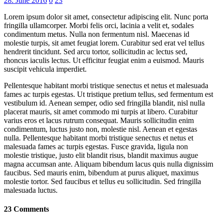
28. June 2016
0
23
Lorem ipsum dolor sit amet, consectetur adipiscing elit. Nunc porta
fringilla ullamcorper. Morbi felis orci, lacinia a velit et, sodales
condimentum metus. Nulla non fermentum nisl. Maecenas id
molestie turpis, sit amet feugiat lorem. Curabitur sed erat vel tellus
hendrerit tincidunt. Sed arcu tortor, sollicitudin ac lectus sed,
rhoncus iaculis lectus. Ut efficitur feugiat enim a euismod. Mauris
suscipit vehicula imperdiet.
Pellentesque habitant morbi tristique senectus et netus et malesuada
fames ac turpis egestas. Ut tristique pretium tellus, sed fermentum est
vestibulum id. Aenean semper, odio sed fringilla blandit, nisl nulla
placerat mauris, sit amet commodo mi turpis at libero. Curabitur
varius eros et lacus rutrum consequat. Mauris sollicitudin enim
condimentum, luctus justo non, molestie nisl. Aenean et egestas
nulla. Pellentesque habitant morbi tristique senectus et netus et
malesuada fames ac turpis egestas. Fusce gravida, ligula non
molestie tristique, justo elit blandit risus, blandit maximus augue
magna accumsan ante. Aliquam bibendum lacus quis nulla dignissim
faucibus. Sed mauris enim, bibendum at purus aliquet, maximus
molestie tortor. Sed faucibus et tellus eu sollicitudin. Sed fringilla
malesuada luctus.
23 Comments